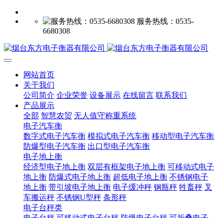
服务热线：0535-
6680308
网站首页
关于我们
公司简介
企业荣誉
设备展示
在线留言
联系我们
产品展示
全部
智慧农贸
无人值守称重系统
电子汽车衡
数字式电子汽车衡
模拟式电子汽车衡
移动型电子汽车衡
防爆型电子汽车衡
出口型电子汽车衡
电子地上衡
经济型电子地上衡
双层有框架电子地上衡
可移动式电子
地上衡
防爆式电子地上衡
超低电子地上衡
不锈钢电子
地上衡
带引坡电子地上衡
电子缓冲秤
钢瓶秤
牲畜秤
叉
车搬运秤
不锈钢U型秤
条形秤
电子台秤类
电子台秤
可移动式电子台秤
防爆电子台秤
可折叠电子