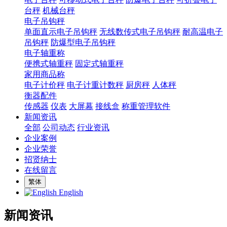
台秤
机械台秤
电子吊钩秤
单面直示电子吊钩秤
无线数传式电子吊钩秤
耐高温电子
吊钩秤
防爆型电子吊钩秤
电子轴重称
便携式轴重秤
固定式轴重秤
家用商品称
电子计价秤
电子计重计数秤
厨房秤
人体秤
衡器配件
传感器
仪表
大屏幕
接线盒
称重管理软件
新闻资讯
全部
公司动态
行业资讯
企业案例
企业荣誉
招贤纳士
在线留言
繁体
English
新闻资讯