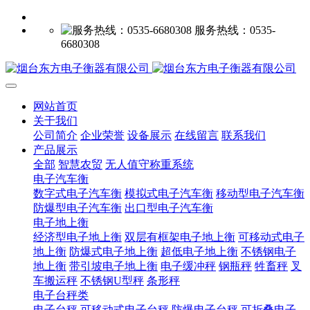
服务热线：0535-
6680308
网站首页
关于我们
公司简介
企业荣誉
设备展示
在线留言
联系我们
产品展示
全部
智慧农贸
无人值守称重系统
电子汽车衡
数字式电子汽车衡
模拟式电子汽车衡
移动型电子汽车衡
防爆型电子汽车衡
出口型电子汽车衡
电子地上衡
经济型电子地上衡
双层有框架电子地上衡
可移动式电子
地上衡
防爆式电子地上衡
超低电子地上衡
不锈钢电子
地上衡
带引坡电子地上衡
电子缓冲秤
钢瓶秤
牲畜秤
叉
车搬运秤
不锈钢U型秤
条形秤
电子台秤类
电子台秤
可移动式电子台秤
防爆电子台秤
可折叠电子