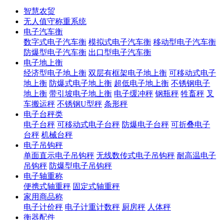
智慧农贸
无人值守称重系统
电子汽车衡
数字式电子汽车衡
模拟式电子汽车衡
移动型电子汽车衡
防爆型电子汽车衡
出口型电子汽车衡
电子地上衡
经济型电子地上衡
双层有框架电子地上衡
可移动式电子
地上衡
防爆式电子地上衡
超低电子地上衡
不锈钢电子
地上衡
带引坡电子地上衡
电子缓冲秤
钢瓶秤
牲畜秤
叉
车搬运秤
不锈钢U型秤
条形秤
电子台秤类
电子台秤
可移动式电子台秤
防爆电子台秤
可折叠电子
台秤
机械台秤
电子吊钩秤
单面直示电子吊钩秤
无线数传式电子吊钩秤
耐高温电子
吊钩秤
防爆型电子吊钩秤
电子轴重称
便携式轴重秤
固定式轴重秤
家用商品称
电子计价秤
电子计重计数秤
厨房秤
人体秤
衡器配件