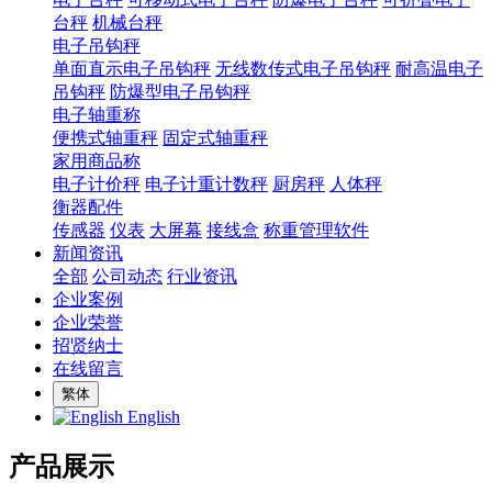
台秤
机械台秤
电子吊钩秤
单面直示电子吊钩秤
无线数传式电子吊钩秤
耐高温电子
吊钩秤
防爆型电子吊钩秤
电子轴重称
便携式轴重秤
固定式轴重秤
家用商品称
电子计价秤
电子计重计数秤
厨房秤
人体秤
衡器配件
传感器
仪表
大屏幕
接线盒
称重管理软件
新闻资讯
全部
公司动态
行业资讯
企业案例
企业荣誉
招贤纳士
在线留言
繁体
English
产品展示