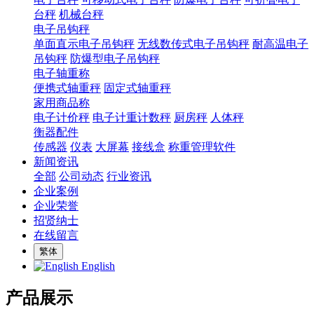
台秤
机械台秤
电子吊钩秤
单面直示电子吊钩秤
无线数传式电子吊钩秤
耐高温电子
吊钩秤
防爆型电子吊钩秤
电子轴重称
便携式轴重秤
固定式轴重秤
家用商品称
电子计价秤
电子计重计数秤
厨房秤
人体秤
衡器配件
传感器
仪表
大屏幕
接线盒
称重管理软件
新闻资讯
全部
公司动态
行业资讯
企业案例
企业荣誉
招贤纳士
在线留言
繁体
English
产品展示