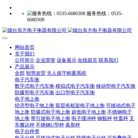
服务热线：0535-
6680308
网站首页
关于我们
公司简介
企业荣誉
设备展示
在线留言
联系我们
产品展示
全部
智慧农贸
无人值守称重系统
电子汽车衡
数字式电子汽车衡
模拟式电子汽车衡
移动型电子汽车衡
防爆型电子汽车衡
出口型电子汽车衡
电子地上衡
经济型电子地上衡
双层有框架电子地上衡
可移动式电子
地上衡
防爆式电子地上衡
超低电子地上衡
不锈钢电子
地上衡
带引坡电子地上衡
电子缓冲秤
钢瓶秤
牲畜秤
叉
车搬运秤
不锈钢U型秤
条形秤
电子台秤类
电子台秤
可移动式电子台秤
防爆电子台秤
可折叠电子