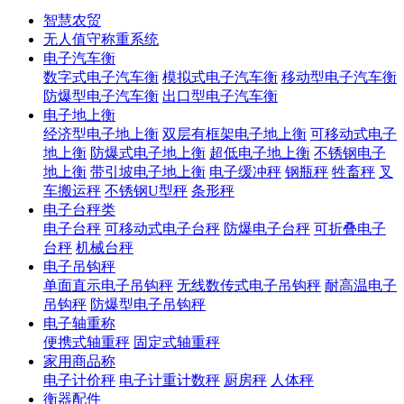
智慧农贸
无人值守称重系统
电子汽车衡
数字式电子汽车衡
模拟式电子汽车衡
移动型电子汽车衡
防爆型电子汽车衡
出口型电子汽车衡
电子地上衡
经济型电子地上衡
双层有框架电子地上衡
可移动式电子
地上衡
防爆式电子地上衡
超低电子地上衡
不锈钢电子
地上衡
带引坡电子地上衡
电子缓冲秤
钢瓶秤
牲畜秤
叉
车搬运秤
不锈钢U型秤
条形秤
电子台秤类
电子台秤
可移动式电子台秤
防爆电子台秤
可折叠电子
台秤
机械台秤
电子吊钩秤
单面直示电子吊钩秤
无线数传式电子吊钩秤
耐高温电子
吊钩秤
防爆型电子吊钩秤
电子轴重称
便携式轴重秤
固定式轴重秤
家用商品称
电子计价秤
电子计重计数秤
厨房秤
人体秤
衡器配件