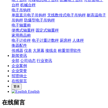
台秤
机械台秤
电子吊钩秤
单面直示电子吊钩秤
无线数传式电子吊钩秤
耐高温电子
吊钩秤
防爆型电子吊钩秤
电子轴重称
便携式轴重秤
固定式轴重秤
家用商品称
电子计价秤
电子计重计数秤
厨房秤
人体秤
衡器配件
传感器
仪表
大屏幕
接线盒
称重管理软件
新闻资讯
全部
公司动态
行业资讯
企业案例
企业荣誉
招贤纳士
在线留言
繁体
English
在线留言