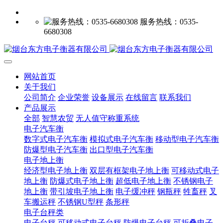
服务热线：0535-
6680308
网站首页
关于我们
公司简介
企业荣誉
设备展示
在线留言
联系我们
产品展示
全部
智慧农贸
无人值守称重系统
电子汽车衡
数字式电子汽车衡
模拟式电子汽车衡
移动型电子汽车衡
防爆型电子汽车衡
出口型电子汽车衡
电子地上衡
经济型电子地上衡
双层有框架电子地上衡
可移动式电子
地上衡
防爆式电子地上衡
超低电子地上衡
不锈钢电子
地上衡
带引坡电子地上衡
电子缓冲秤
钢瓶秤
牲畜秤
叉
车搬运秤
不锈钢U型秤
条形秤
电子台秤类
电子台秤
可移动式电子台秤
防爆电子台秤
可折叠电子