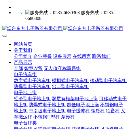
服务热线：0535-
6680308
网站首页
关于我们
公司简介
企业荣誉
设备展示
在线留言
联系我们
产品展示
全部
智慧农贸
无人值守称重系统
电子汽车衡
数字式电子汽车衡
模拟式电子汽车衡
移动型电子汽车衡
防爆型电子汽车衡
出口型电子汽车衡
电子地上衡
经济型电子地上衡
双层有框架电子地上衡
可移动式电子
地上衡
防爆式电子地上衡
超低电子地上衡
不锈钢电子
地上衡
带引坡电子地上衡
电子缓冲秤
钢瓶秤
牲畜秤
叉
车搬运秤
不锈钢U型秤
条形秤
电子台秤类
电子台秤
可移动式电子台秤
防爆电子台秤
可折叠电子