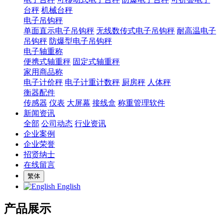
台秤
机械台秤
电子吊钩秤
单面直示电子吊钩秤
无线数传式电子吊钩秤
耐高温电子
吊钩秤
防爆型电子吊钩秤
电子轴重称
便携式轴重秤
固定式轴重秤
家用商品称
电子计价秤
电子计重计数秤
厨房秤
人体秤
衡器配件
传感器
仪表
大屏幕
接线盒
称重管理软件
新闻资讯
全部
公司动态
行业资讯
企业案例
企业荣誉
招贤纳士
在线留言
繁体
English
产品展示