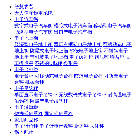
智慧农贸
无人值守称重系统
电子汽车衡
数字式电子汽车衡
模拟式电子汽车衡
移动型电子汽车衡
防爆型电子汽车衡
出口型电子汽车衡
电子地上衡
经济型电子地上衡
双层有框架电子地上衡
可移动式电子
地上衡
防爆式电子地上衡
超低电子地上衡
不锈钢电子
地上衡
带引坡电子地上衡
电子缓冲秤
钢瓶秤
牲畜秤
叉
车搬运秤
不锈钢U型秤
条形秤
电子台秤类
电子台秤
可移动式电子台秤
防爆电子台秤
可折叠电子
台秤
机械台秤
电子吊钩秤
单面直示电子吊钩秤
无线数传式电子吊钩秤
耐高温电子
吊钩秤
防爆型电子吊钩秤
电子轴重称
便携式轴重秤
固定式轴重秤
家用商品称
电子计价秤
电子计重计数秤
厨房秤
人体秤
衡器配件