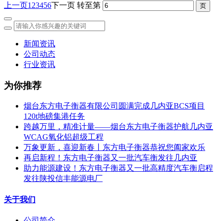
上一页
1
2
3
4
5
6
下一页
转至第
新闻资讯
公司动态
行业资讯
为你推荐
烟台东方电子衡器有限公司圆满完成几内亚BCS项目
120t地磅集港任务
跨越万里，精准计量——烟台东方电子衡器护航几内亚
WCAG氧化铝超级工程
万象更新，喜迎新春丨东方电子衡器恭祝您阖家欢乐
再启新程！东方电子衡器又一批汽车衡发往几内亚
助力能源建设！东方电子衡器又一批高精度汽车衡启程
发往陕投信丰能源电厂
关于我们
公司简介