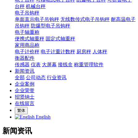
台秤
机械台秤
电子吊钩秤
单面直示电子吊钩秤
无线数传式电子吊钩秤
耐高温电子
吊钩秤
防爆型电子吊钩秤
电子轴重称
便携式轴重秤
固定式轴重秤
家用商品称
电子计价秤
电子计重计数秤
厨房秤
人体秤
衡器配件
传感器
仪表
大屏幕
接线盒
称重管理软件
新闻资讯
全部
公司动态
行业资讯
企业案例
企业荣誉
招贤纳士
在线留言
繁体
English
新闻资讯