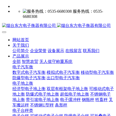
服务热线：0535-
6680308
网站首页
关于我们
公司简介
企业荣誉
设备展示
在线留言
联系我们
产品展示
全部
智慧农贸
无人值守称重系统
电子汽车衡
数字式电子汽车衡
模拟式电子汽车衡
移动型电子汽车衡
防爆型电子汽车衡
出口型电子汽车衡
电子地上衡
经济型电子地上衡
双层有框架电子地上衡
可移动式电子
地上衡
防爆式电子地上衡
超低电子地上衡
不锈钢电子
地上衡
带引坡电子地上衡
电子缓冲秤
钢瓶秤
牲畜秤
叉
车搬运秤
不锈钢U型秤
条形秤
电子台秤类
电子台秤
可移动式电子台秤
防爆电子台秤
可折叠电子