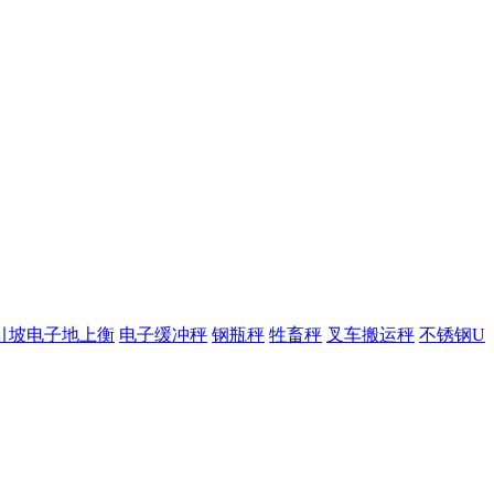
引坡电子地上衡
电子缓冲秤
钢瓶秤
牲畜秤
叉车搬运秤
不锈钢U