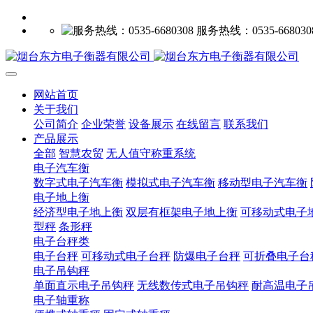
服务热线：0535-668030
网站首页
关于我们
公司简介
企业荣誉
设备展示
在线留言
联系我们
产品展示
全部
智慧农贸
无人值守称重系统
电子汽车衡
数字式电子汽车衡
模拟式电子汽车衡
移动型电子汽车衡
电子地上衡
经济型电子地上衡
双层有框架电子地上衡
可移动式电子
型秤
条形秤
电子台秤类
电子台秤
可移动式电子台秤
防爆电子台秤
可折叠电子台
电子吊钩秤
单面直示电子吊钩秤
无线数传式电子吊钩秤
耐高温电子
电子轴重称