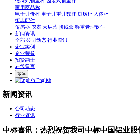
便携式轴重秤
固定式轴重秤
家用商品称
电子计价秤
电子计重计数秤
厨房秤
人体秤
衡器配件
传感器
仪表
大屏幕
接线盒
称重管理软件
新闻资讯
全部
公司动态
行业资讯
企业案例
企业荣誉
招贤纳士
在线留言
繁体
English
新闻资讯
公司动态
行业资讯
中标喜讯：热烈祝贺我司中标中国铝业股