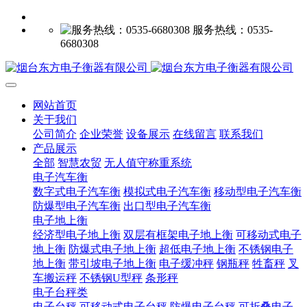
服务热线：0535-
6680308
网站首页
关于我们
公司简介
企业荣誉
设备展示
在线留言
联系我们
产品展示
全部
智慧农贸
无人值守称重系统
电子汽车衡
数字式电子汽车衡
模拟式电子汽车衡
移动型电子汽车衡
防爆型电子汽车衡
出口型电子汽车衡
电子地上衡
经济型电子地上衡
双层有框架电子地上衡
可移动式电子
地上衡
防爆式电子地上衡
超低电子地上衡
不锈钢电子
地上衡
带引坡电子地上衡
电子缓冲秤
钢瓶秤
牲畜秤
叉
车搬运秤
不锈钢U型秤
条形秤
电子台秤类
电子台秤
可移动式电子台秤
防爆电子台秤
可折叠电子