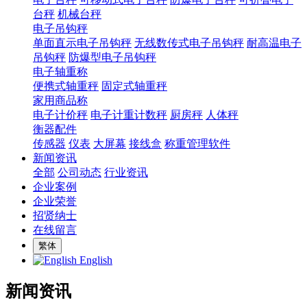
台秤
机械台秤
电子吊钩秤
单面直示电子吊钩秤
无线数传式电子吊钩秤
耐高温电子
吊钩秤
防爆型电子吊钩秤
电子轴重称
便携式轴重秤
固定式轴重秤
家用商品称
电子计价秤
电子计重计数秤
厨房秤
人体秤
衡器配件
传感器
仪表
大屏幕
接线盒
称重管理软件
新闻资讯
全部
公司动态
行业资讯
企业案例
企业荣誉
招贤纳士
在线留言
繁体
English
新闻资讯