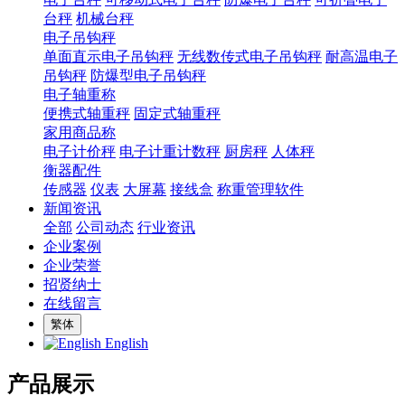
台秤
机械台秤
电子吊钩秤
单面直示电子吊钩秤
无线数传式电子吊钩秤
耐高温电子
吊钩秤
防爆型电子吊钩秤
电子轴重称
便携式轴重秤
固定式轴重秤
家用商品称
电子计价秤
电子计重计数秤
厨房秤
人体秤
衡器配件
传感器
仪表
大屏幕
接线盒
称重管理软件
新闻资讯
全部
公司动态
行业资讯
企业案例
企业荣誉
招贤纳士
在线留言
繁体
English
产品展示