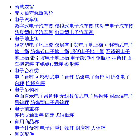
智慧农贸
无人值守称重系统
电子汽车衡
数字式电子汽车衡
模拟式电子汽车衡
移动型电子汽车衡
防爆型电子汽车衡
出口型电子汽车衡
电子地上衡
经济型电子地上衡
双层有框架电子地上衡
可移动式电子
地上衡
防爆式电子地上衡
超低电子地上衡
不锈钢电子
地上衡
带引坡电子地上衡
电子缓冲秤
钢瓶秤
牲畜秤
叉
车搬运秤
不锈钢U型秤
条形秤
电子台秤类
电子台秤
可移动式电子台秤
防爆电子台秤
可折叠电子
台秤
机械台秤
电子吊钩秤
单面直示电子吊钩秤
无线数传式电子吊钩秤
耐高温电子
吊钩秤
防爆型电子吊钩秤
电子轴重称
便携式轴重秤
固定式轴重秤
家用商品称
电子计价秤
电子计重计数秤
厨房秤
人体秤
衡器配件