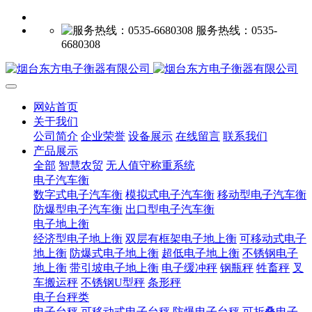
服务热线：0535-
6680308
网站首页
关于我们
公司简介
企业荣誉
设备展示
在线留言
联系我们
产品展示
全部
智慧农贸
无人值守称重系统
电子汽车衡
数字式电子汽车衡
模拟式电子汽车衡
移动型电子汽车衡
防爆型电子汽车衡
出口型电子汽车衡
电子地上衡
经济型电子地上衡
双层有框架电子地上衡
可移动式电子
地上衡
防爆式电子地上衡
超低电子地上衡
不锈钢电子
地上衡
带引坡电子地上衡
电子缓冲秤
钢瓶秤
牲畜秤
叉
车搬运秤
不锈钢U型秤
条形秤
电子台秤类
电子台秤
可移动式电子台秤
防爆电子台秤
可折叠电子