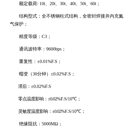
额定载荷: 10t、20t、30t、40t、50t、60t；
结构型式：全不锈钢柱式结构，全密封焊接并内充氮
气保护；
精度等级：C3；
通讯波特率：9600bps；
重复性：
±0.01%F.S；
蠕变（30分钟）±0.02
%F.S
；
滞后：
±0.02
%F.S
零点温度影响：±0.02
%F.S/10
℃；
灵敏度温度影响：±0.02
%F.S/10
℃；
绝缘阻抗：
5000M
Ω；