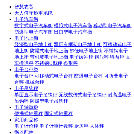
智慧农贸
无人值守称重系统
电子汽车衡
数字式电子汽车衡
模拟式电子汽车衡
移动型电子汽车衡
防爆型电子汽车衡
出口型电子汽车衡
电子地上衡
经济型电子地上衡
双层有框架电子地上衡
可移动式电子
地上衡
防爆式电子地上衡
超低电子地上衡
不锈钢电子
地上衡
带引坡电子地上衡
电子缓冲秤
钢瓶秤
牲畜秤
叉
车搬运秤
不锈钢U型秤
条形秤
电子台秤类
电子台秤
可移动式电子台秤
防爆电子台秤
可折叠电子
台秤
机械台秤
电子吊钩秤
单面直示电子吊钩秤
无线数传式电子吊钩秤
耐高温电子
吊钩秤
防爆型电子吊钩秤
电子轴重称
便携式轴重秤
固定式轴重秤
家用商品称
电子计价秤
电子计重计数秤
厨房秤
人体秤
衡器配件