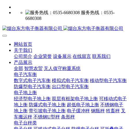
服务热线：0535-
6680308
网站首页
关于我们
公司简介
企业荣誉
设备展示
在线留言
联系我们
产品展示
全部
智慧农贸
无人值守称重系统
电子汽车衡
数字式电子汽车衡
模拟式电子汽车衡
移动型电子汽车衡
防爆型电子汽车衡
出口型电子汽车衡
电子地上衡
经济型电子地上衡
双层有框架电子地上衡
可移动式电子
地上衡
防爆式电子地上衡
超低电子地上衡
不锈钢电子
地上衡
带引坡电子地上衡
电子缓冲秤
钢瓶秤
牲畜秤
叉
车搬运秤
不锈钢U型秤
条形秤
电子台秤类
电子台秤
可移动式电子台秤
防爆电子台秤
可折叠电子