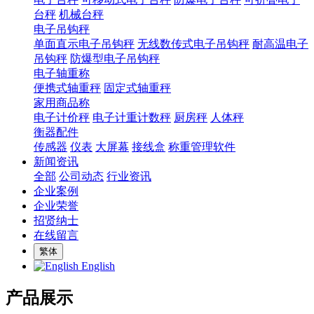
台秤
机械台秤
电子吊钩秤
单面直示电子吊钩秤
无线数传式电子吊钩秤
耐高温电子
吊钩秤
防爆型电子吊钩秤
电子轴重称
便携式轴重秤
固定式轴重秤
家用商品称
电子计价秤
电子计重计数秤
厨房秤
人体秤
衡器配件
传感器
仪表
大屏幕
接线盒
称重管理软件
新闻资讯
全部
公司动态
行业资讯
企业案例
企业荣誉
招贤纳士
在线留言
繁体
English
产品展示