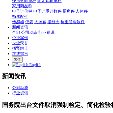
便携式轴重秤
固定式轴重秤
家用商品称
电子计价秤
电子计重计数秤
厨房秤
人体秤
衡器配件
传感器
仪表
大屏幕
接线盒
称重管理软件
新闻资讯
全部
公司动态
行业资讯
企业案例
企业荣誉
招贤纳士
在线留言
繁体
English
新闻资讯
公司动态
行业资讯
国务院出台文件取消强制检定、简化检验