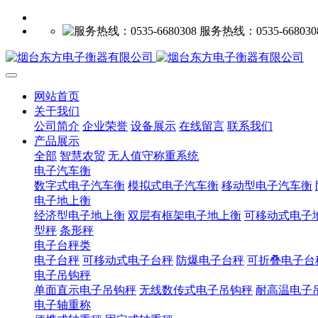
服务热线：0535-668030
网站首页
关于我们
公司简介
企业荣誉
设备展示
在线留言
联系我们
产品展示
全部
智慧农贸
无人值守称重系统
电子汽车衡
数字式电子汽车衡
模拟式电子汽车衡
移动型电子汽车衡
电子地上衡
经济型电子地上衡
双层有框架电子地上衡
可移动式电子
型秤
条形秤
电子台秤类
电子台秤
可移动式电子台秤
防爆电子台秤
可折叠电子台
电子吊钩秤
单面直示电子吊钩秤
无线数传式电子吊钩秤
耐高温电子
电子轴重称