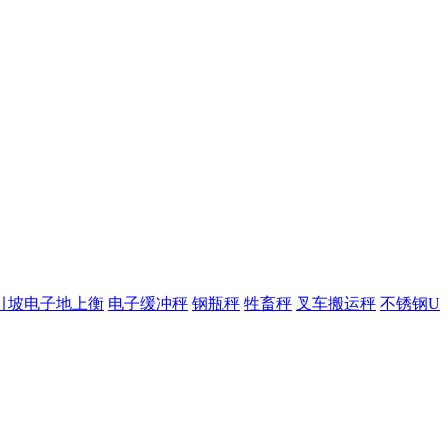
引坡电子地上衡
电子缓冲秤
钢瓶秤
牲畜秤
叉车搬运秤
不锈钢U