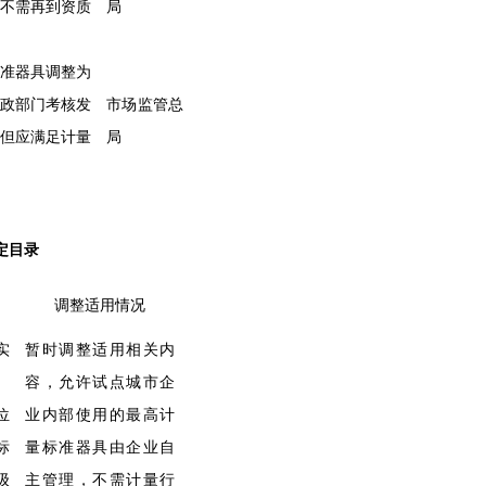
不需再到资质
局
准器具调整为
政部门考核发
市场监管总
但应满足计量
局
定目录
调整适用情况
实
暂时调整适用相关内
容，允许试点城市企
位
业内部使用的最高计
标
量标准器具由企业自
级
主管理，不需计量行