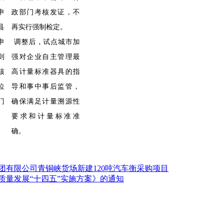
申
政部门考核发证，不
县
再实行强制检定。
申
调整后，试点城市加
则
强对企业自主管理最
核
高计量标准器具的指
位
导和事中事后监管，
门
确保满足计量溯源性
要求和计量标准准
确。
团有限公司青铜峡货场新建120吨汽车衡采购项目
质量发展“十四五”实施方案》的通知