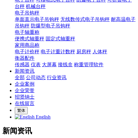
台秤
机械台秤
电子吊钩秤
单面直示电子吊钩秤
无线数传式电子吊钩秤
耐高温电子
吊钩秤
防爆型电子吊钩秤
电子轴重称
便携式轴重秤
固定式轴重秤
家用商品称
电子计价秤
电子计重计数秤
厨房秤
人体秤
衡器配件
传感器
仪表
大屏幕
接线盒
称重管理软件
新闻资讯
全部
公司动态
行业资讯
企业案例
企业荣誉
招贤纳士
在线留言
繁体
English
新闻资讯