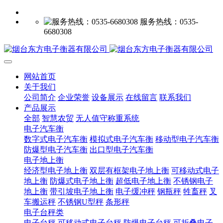
服务热线：0535-
6680308
网站首页
关于我们
公司简介
企业荣誉
设备展示
在线留言
联系我们
产品展示
全部
智慧农贸
无人值守称重系统
电子汽车衡
数字式电子汽车衡
模拟式电子汽车衡
移动型电子汽车衡
防爆型电子汽车衡
出口型电子汽车衡
电子地上衡
经济型电子地上衡
双层有框架电子地上衡
可移动式电子
地上衡
防爆式电子地上衡
超低电子地上衡
不锈钢电子
地上衡
带引坡电子地上衡
电子缓冲秤
钢瓶秤
牲畜秤
叉
车搬运秤
不锈钢U型秤
条形秤
电子台秤类
电子台秤
可移动式电子台秤
防爆电子台秤
可折叠电子