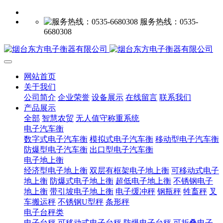
服务热线：0535-
6680308
网站首页
关于我们
公司简介
企业荣誉
设备展示
在线留言
联系我们
产品展示
全部
智慧农贸
无人值守称重系统
电子汽车衡
数字式电子汽车衡
模拟式电子汽车衡
移动型电子汽车衡
防爆型电子汽车衡
出口型电子汽车衡
电子地上衡
经济型电子地上衡
双层有框架电子地上衡
可移动式电子
地上衡
防爆式电子地上衡
超低电子地上衡
不锈钢电子
地上衡
带引坡电子地上衡
电子缓冲秤
钢瓶秤
牲畜秤
叉
车搬运秤
不锈钢U型秤
条形秤
电子台秤类
电子台秤
可移动式电子台秤
防爆电子台秤
可折叠电子