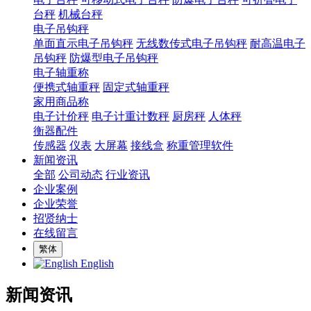
台秤
机械台秤
电子吊钩秤
单面直示电子吊钩秤
无线数传式电子吊钩秤
耐高温电子
吊钩秤
防爆型电子吊钩秤
电子轴重称
便携式轴重秤
固定式轴重秤
家用商品称
电子计价秤
电子计重计数秤
厨房秤
人体秤
衡器配件
传感器
仪表
大屏幕
接线盒
称重管理软件
新闻资讯
全部
公司动态
行业资讯
企业案例
企业荣誉
招贤纳士
在线留言
繁体
English
新闻资讯