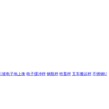
引坡电子地上衡
电子缓冲秤
钢瓶秤
牲畜秤
叉车搬运秤
不锈钢U