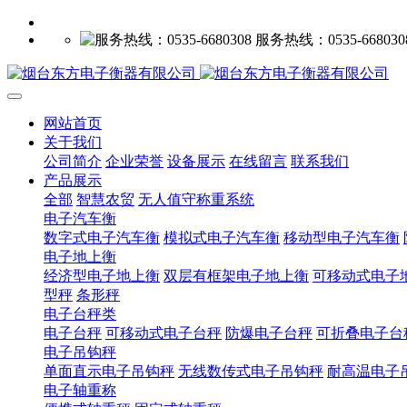
服务热线：0535-668030
网站首页
关于我们
公司简介
企业荣誉
设备展示
在线留言
联系我们
产品展示
全部
智慧农贸
无人值守称重系统
电子汽车衡
数字式电子汽车衡
模拟式电子汽车衡
移动型电子汽车衡
电子地上衡
经济型电子地上衡
双层有框架电子地上衡
可移动式电子
型秤
条形秤
电子台秤类
电子台秤
可移动式电子台秤
防爆电子台秤
可折叠电子台
电子吊钩秤
单面直示电子吊钩秤
无线数传式电子吊钩秤
耐高温电子
电子轴重称